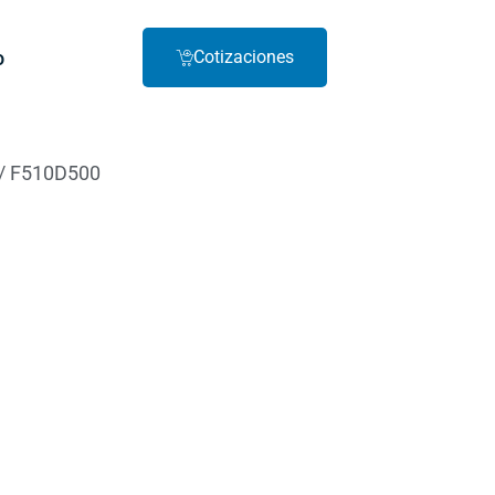
o
Cotizaciones
/ F510D500