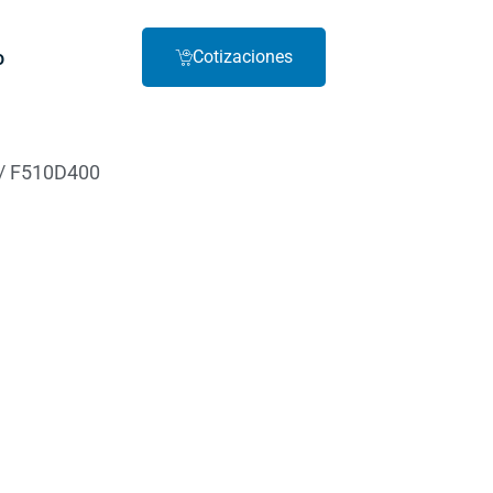
o
Cotizaciones
/ F510D400