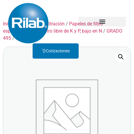
Inicio
/
Productos
/
Filtración
/
Papeles de filtro
especiales
/
Papel filtro libre de K y P, bajo en N
/
GRADO
Quienes Somos
Servicio Técnico
495
/ F495D050
Cotizaciones