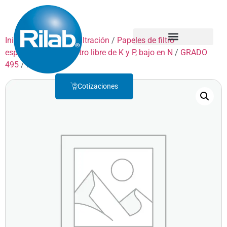
Inicio
/
Productos
/
Filtración
/
Papeles de filtro
especiales
/
Papel filtro libre de K y P, bajo en N
/
GRADO
Quienes Somos
Servicio Técnico
495
/ F495P270
Cotizaciones