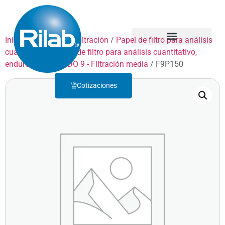
Inicio
/
Productos
/
Filtración
/
Papel de filtro para análisis
cuantitativo
/
Papel de filtro para análisis cuantitativo,
Quienes Somos
Servicio Técnico
endurecido
/
GRADO 9 - Filtración media
/ F9P150
Cotizaciones