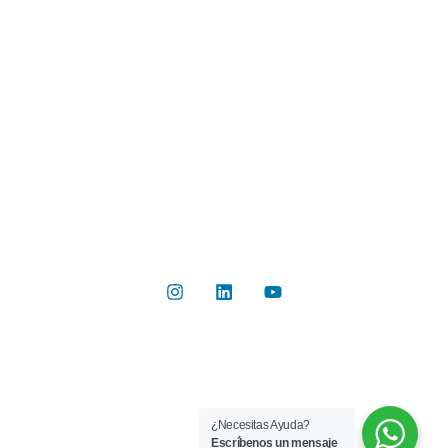
Industrias
Botón de Pago
Contacto
Contáctanos
Del Valle 570, of 102, Huechuraba, Región Metropolitana
+56 2 2267 8019
info@rilab.cl
Copyright © 2026 Rilab® | Todos los derechos reservados
¿Necesitas Ayuda?
Implementado por
Bluetarget
Escríbenos un mensaje