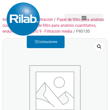
Inicio
/
Productos
/
Filtración
/
Papel de filtro para análisis
cuantitativo
/
Papel de filtro para análisis cuantitativo,
Quienes Somos
Servicio Técnico
endurecido
/
GRADO 9 - Filtración media
/ F9D150
Cotizaciones