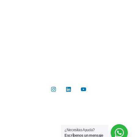
Industrias
Botón de Pago
Contacto
Contáctanos
Del Valle 570, of 102, Huechuraba, Región Metropolitana
+56 2 2267 8019
info@rilab.cl
Copyright © 2026 Rilab® | Todos los derechos reservados
¿Necesitas Ayuda?
Implementado por
Bluetarget
Escríbenos un mensaje