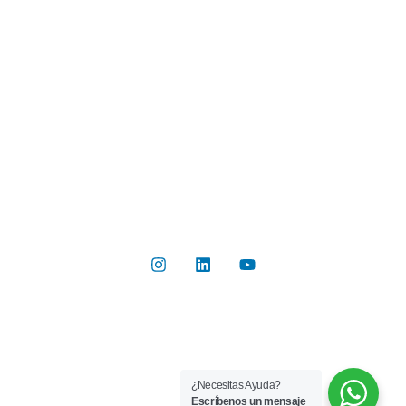
Industrias
Botón de Pago
Contacto
Contáctanos
Del Valle 570, of 102, Huechuraba, Región Metropolitana
+56 2 2267 8019
info@rilab.cl
Copyright © 2026 Rilab® | Todos los derechos reservados
¿Necesitas Ayuda?
Implementado por
Bluetarget
Escríbenos un mensaje