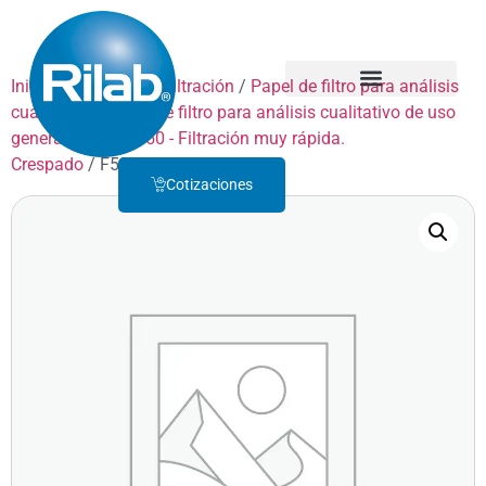
Inicio
/
Productos
/
Filtración
/
Papel de filtro para análisis
cualitativo
/
Papel de filtro para análisis cualitativo de uso
Quienes Somos
Servicio Técnico
general
/
GRADO 50 - Filtración muy rápida.
Crespado
/ F50P400
Cotizaciones