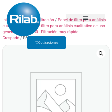
Inicio
/
Productos
/
Filtración
/
Papel de filtro para análisis
cualitativo
/
Papel de filtro para análisis cualitativo de uso
Quienes Somos
Servicio Técnico
general
/
GRADO 50 - Filtración muy rápida.
Crespado
/ F50P185
Cotizaciones