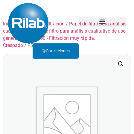
Inicio
/
Productos
/
Filtración
/
Papel de filtro para análisis
cualitativo
/
Papel de filtro para análisis cualitativo de uso
Quienes Somos
Servicio Técnico
general
/
GRADO 50 - Filtración muy rápida.
Crespado
/ F50D250
Cotizaciones