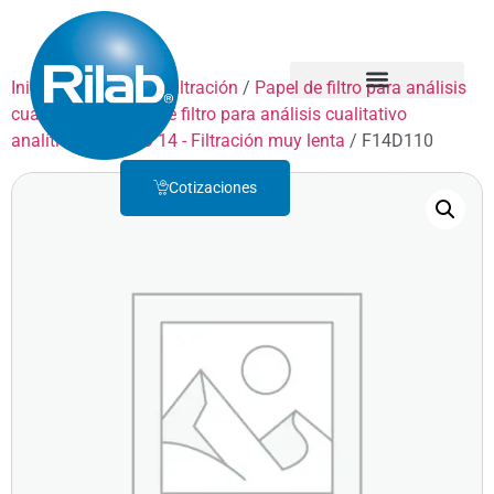
Inicio
/
Productos
/
Filtración
/
Papel de filtro para análisis
cualitativo
/
Papel de filtro para análisis cualitativo
Quienes Somos
Servicio Técnico
analítico
/
GRADO 14 - Filtración muy lenta
/ F14D110
Cotizaciones