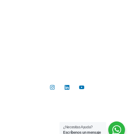
Industrias
Botón de Pago
Contacto
Contáctanos
Del Valle 570, of 102, Huechuraba, Región Metropolitana
+56 2 2267 8019
info@rilab.cl
Copyright © 2026 Rilab® | Todos los derechos reservados
¿Necesitas Ayuda?
Implementado por
Bluetarget
Escríbenos un mensaje