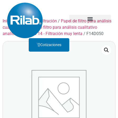
Inicio
/
Productos
/
Filtración
/
Papel de filtro para análisis
cualitativo
/
Papel de filtro para análisis cualitativo
Quienes Somos
Servicio Técnico
analítico
/
GRADO 14 - Filtración muy lenta
/ F14D050
Cotizaciones