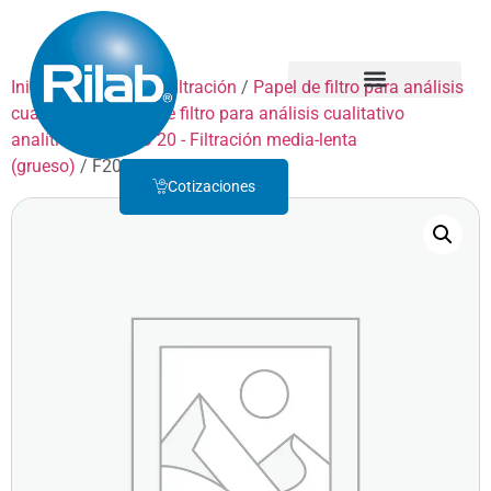
Inicio
/
Productos
/
Filtración
/
Papel de filtro para análisis
cualitativo
/
Papel de filtro para análisis cualitativo
Quienes Somos
Servicio Técnico
analítico
/
GRADO 20 - Filtración media-lenta
(grueso)
/ F20D025
Cotizaciones