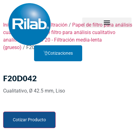
Inicio
/
Productos
/
Filtración
/
Papel de filtro para análisis
cualitativo
/
Papel de filtro para análisis cualitativo
Quienes Somos
Servicio Técnico
analítico
/
GRADO 20 - Filtración media-lenta
(grueso)
/ F20D042
Cotizaciones
F20D042
Cualitativo, Ø 42.5 mm, Liso
Cotizar Producto