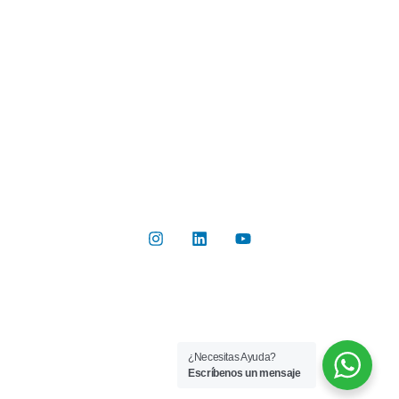
Botón de Pago
Contacto
Contáctanos
Del Valle 570, of 102, Huechuraba, Región Metropolitana
+56 2 2267 8019
info@rilab.cl
Copyright © 2026 Rilab® | Todos los derechos reservados
¿Necesitas Ayuda?
Implementado por
Bluetarget
Escríbenos un mensaje