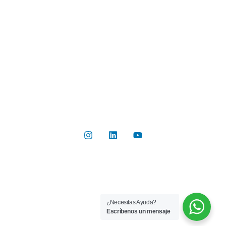
Botón de Pago
Contacto
Contáctanos
Del Valle 570, of 102, Huechuraba, Región Metropolitana
+56 2 2267 8019
info@rilab.cl
Copyright © 2026 Rilab® | Todos los derechos reservados
¿Necesitas Ayuda?
Implementado por
Bluetarget
Escríbenos un mensaje