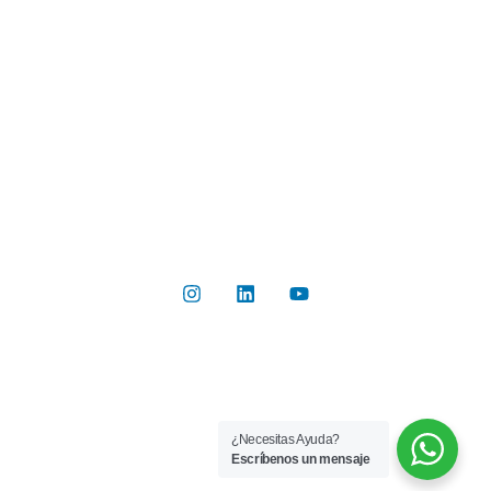
Botón de Pago
Contacto
Contáctanos
Del Valle 570, of 102, Huechuraba, Región Metropolitana
+56 2 2267 8019
info@rilab.cl
Copyright © 2026 Rilab® | Todos los derechos reservados
¿Necesitas Ayuda?
Implementado por
Bluetarget
Escríbenos un mensaje