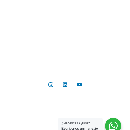
Industrias
Botón de Pago
Contacto
Contáctanos
Del Valle 570, of 102, Huechuraba, Región Metropolitana
+56 2 2267 8019
info@rilab.cl
Copyright © 2026 Rilab® | Todos los derechos reservados
¿Necesitas Ayuda?
Implementado por
Bluetarget
Escríbenos un mensaje