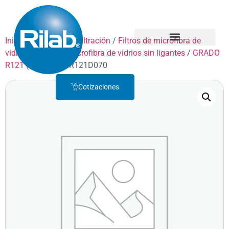
Inicio
/
Productos
/
Filtración
/
Filtros de microfibra de
vidrio
/
Filtros de microfibra de vidrios sin ligantes
/
GRADO
Quienes Somos
Servicio Técnico
R121 (1.0 µm)
/ FR121D070
Cotizaciones