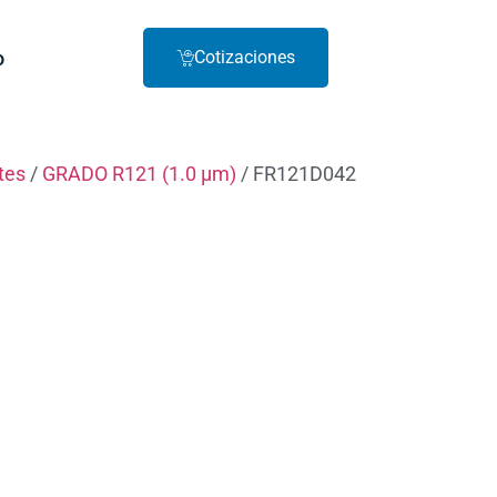
o
Cotizaciones
ntes
/
GRADO R121 (1.0 µm)
/ FR121D042