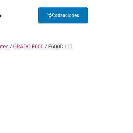
o
Cotizaciones
ntes
/
GRADO F600
/ F600D110