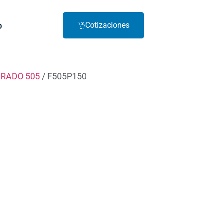
o
Cotizaciones
RADO 505
/ F505P150