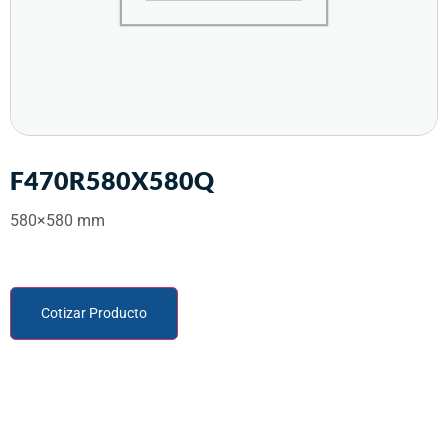
F470R580X580Q
580×580 mm
Cotizar Producto