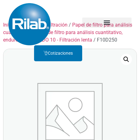
Inicio
/
Productos
/
Filtración
/
Papel de filtro para análisis
cuantitativo
/
Papel de filtro para análisis cuantitativo,
Quienes Somos
Servicio Técnico
endurecido
/
GRADO 10 - Filtración lenta
/ F10D250
Cotizaciones