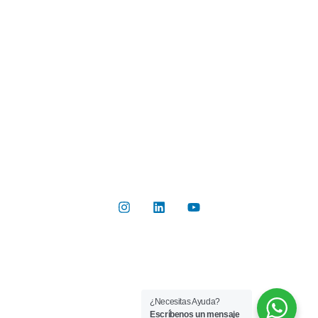
Industrias
Botón de Pago
Contacto
Contáctanos
Del Valle 570, of 102, Huechuraba, Región Metropolitana
+56 2 2267 8019
info@rilab.cl
Copyright © 2026 Rilab® | Todos los derechos reservados
¿Necesitas Ayuda?
Implementado por
Bluetarget
Escríbenos un mensaje