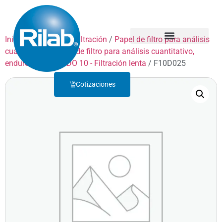
Inicio
/
Productos
/
Filtración
/
Papel de filtro para análisis
cuantitativo
/
Papel de filtro para análisis cuantitativo,
Quienes Somos
Servicio Técnico
endurecido
/
GRADO 10 - Filtración lenta
/ F10D025
Cotizaciones