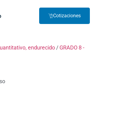
o
Cotizaciones
cuantitativo, endurecido
/
GRADO 8 -
iso