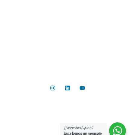
Industrias
Botón de Pago
Contacto
Contáctanos
Del Valle 570, of 102, Huechuraba, Región Metropolitana
+56 2 2267 8019
info@rilab.cl
Copyright © 2026 Rilab® | Todos los derechos reservados
¿Necesitas Ayuda?
Implementado por
Bluetarget
Escríbenos un mensaje