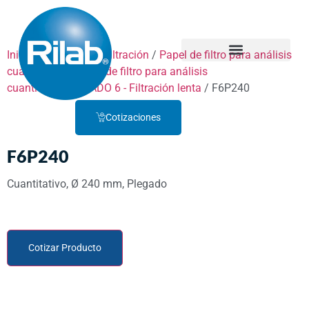
Inicio
/
Productos
/
Filtración
/
Papel de filtro para análisis
cuantitativo
/
Papel de filtro para análisis
Quienes Somos
Servicio Técnico
cuantitativo
/
GRADO 6 - Filtración lenta
/ F6P240
Cotizaciones
F6P240
Cuantitativo, Ø 240 mm, Plegado
Cotizar Producto