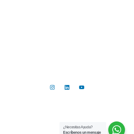
Industrias
Botón de Pago
Contacto
Contáctanos
Del Valle 570, of 102, Huechuraba, Región Metropolitana
+56 2 2267 8019
info@rilab.cl
Copyright © 2026 Rilab® | Todos los derechos reservados
¿Necesitas Ayuda?
Implementado por
Bluetarget
Escríbenos un mensaje