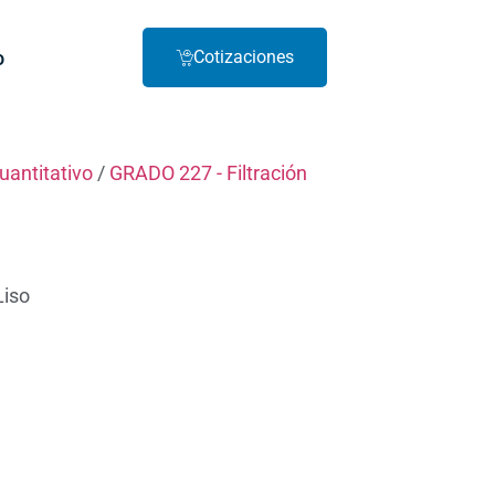
o
Cotizaciones
cuantitativo
/
GRADO 227 - Filtración
Liso