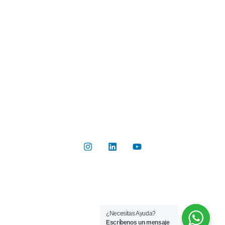
Industrias
Botón de Pago
Contacto
Contáctanos
Del Valle 570, of 102, Huechuraba, Región Metropolitana
+56 2 2267 8019
info@rilab.cl
Copyright © 2026 Rilab® | Todos los derechos reservados
¿Necesitas Ayuda?
Implementado por
Bluetarget
Escríbenos un mensaje