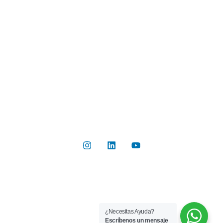
Industrias
Botón de Pago
Contacto
Contáctanos
Del Valle 570, of 102, Huechuraba, Región Metropolitana
+56 2 2267 8019
info@rilab.cl
Copyright © 2026 Rilab® | Todos los derechos reservados
¿Necesitas Ayuda?
Implementado por
Bluetarget
Escríbenos un mensaje