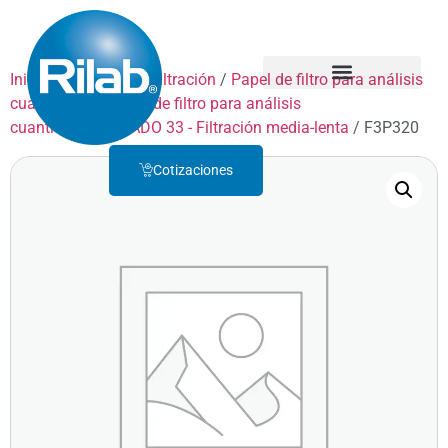
Inicio
/
Productos
/
Filtración
/
Papel de filtro para análisis
cuantitativo
/
Papel de filtro para análisis
Quienes Somos
Servicio Técnico
cuantitativo
/
GRADO 33 - Filtración media-lenta
/ F3P320
Cotizaciones