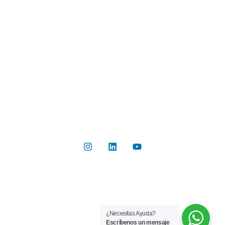
Industrias
Botón de Pago
Contacto
Contáctanos
Del Valle 570, of 102, Huechuraba, Región Metropolitana
+56 2 2267 8019
info@rilab.cl
Copyright © 2026 Rilab® | Todos los derechos reservados
¿Necesitas Ayuda?
Implementado por
Bluetarget
Escríbenos un mensaje