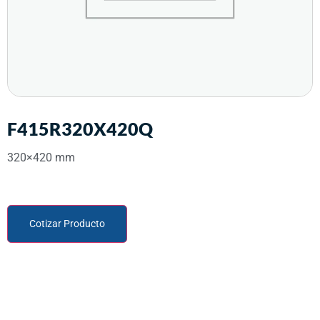
F415R320X420Q
320×420 mm
Cotizar Producto