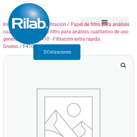
Inicio
/
Productos
/
Filtración
/
Papel de filtro para análisis
cualitativo
/
Papel de filtro para análisis cualitativo de uso
Quienes Somos
Servicio Técnico
general
/
GRADO 410 - Filtración extra rápida.
Grueso
/ F410P450
Cotizaciones