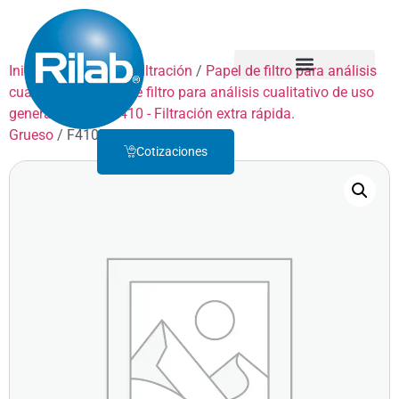
Inicio
/
Productos
/
Filtración
/
Papel de filtro para análisis
cualitativo
/
Papel de filtro para análisis cualitativo de uso
Quienes Somos
Servicio Técnico
general
/
GRADO 410 - Filtración extra rápida.
Grueso
/ F410D350
Cotizaciones