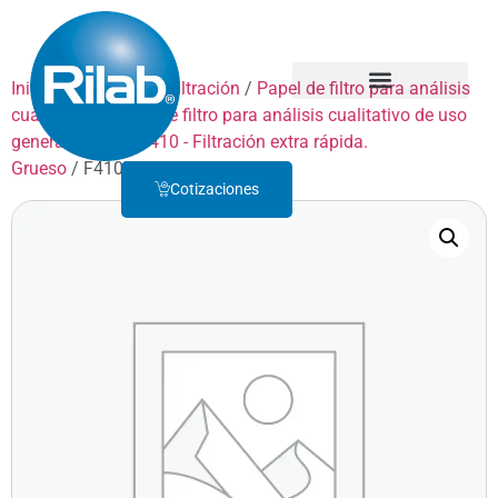
Inicio
/
Productos
/
Filtración
/
Papel de filtro para análisis
cualitativo
/
Papel de filtro para análisis cualitativo de uso
Quienes Somos
Servicio Técnico
general
/
GRADO 410 - Filtración extra rápida.
Grueso
/ F410D055
Cotizaciones