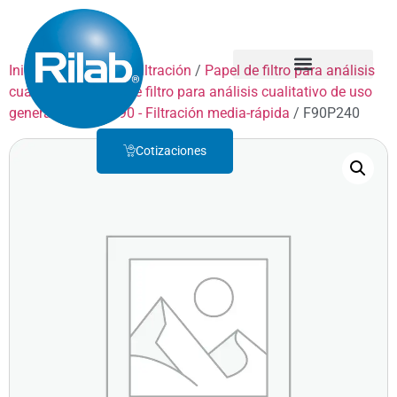
Inicio
/
Productos
/
Filtración
/
Papel de filtro para análisis
cualitativo
/
Papel de filtro para análisis cualitativo de uso
Quienes Somos
Servicio Técnico
general
/
GRADO 90 - Filtración media-rápida
/ F90P240
Cotizaciones