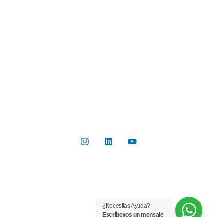
Industrias
Botón de Pago
Contacto
Contáctanos
Del Valle 570, of 102, Huechuraba, Región Metropolitana
+56 2 2267 8019
info@rilab.cl
Copyright © 2026 Rilab® | Todos los derechos reservados
¿Necesitas Ayuda?
Implementado por
Bluetarget
Escríbenos un mensaje