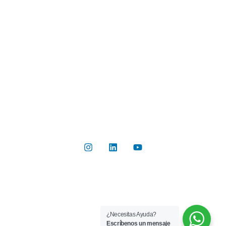
Industrias
Botón de Pago
Contacto
Contáctanos
Del Valle 570, of 102, Huechuraba, Región Metropolitana
+56 2 2267 8019
info@rilab.cl
Copyright © 2026 Rilab® | Todos los derechos reservados
¿Necesitas Ayuda?
Implementado por
Bluetarget
Escríbenos un mensaje