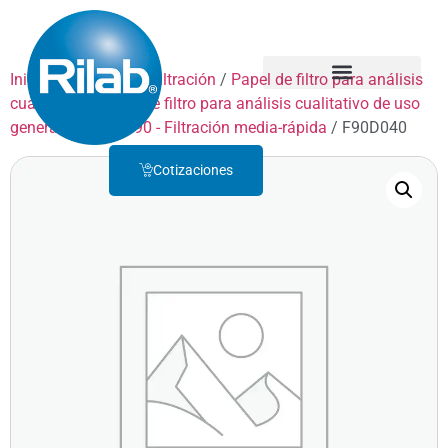
Inicio
/
Productos
/
Filtración
/
Papel de filtro para análisis
cualitativo
/
Papel de filtro para análisis cualitativo de uso
Quienes Somos
Servicio Técnico
general
/
GRADO 90 - Filtración media-rápida
/ F90D040
Cotizaciones