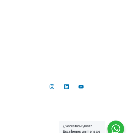
Industrias
Botón de Pago
Contacto
Contáctanos
Del Valle 570, of 102, Huechuraba, Región Metropolitana
+56 2 2267 8019
info@rilab.cl
Copyright © 2026 Rilab® | Todos los derechos reservados
¿Necesitas Ayuda?
Implementado por
Bluetarget
Escríbenos un mensaje