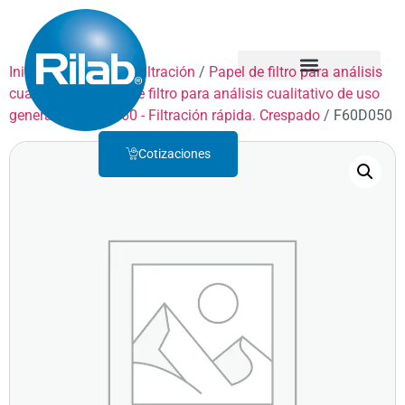
Inicio
/
Productos
/
Filtración
/
Papel de filtro para análisis
cualitativo
/
Papel de filtro para análisis cualitativo de uso
Quienes Somos
Servicio Técnico
general
/
GRADO 60 - Filtración rápida. Crespado
/ F60D050
Cotizaciones