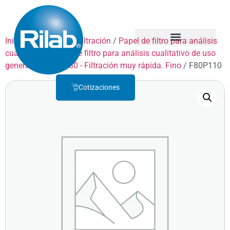
Inicio
/
Productos
/
Filtración
/
Papel de filtro para análisis
cualitativo
/
Papel de filtro para análisis cualitativo de uso
Quienes Somos
Servicio Técnico
general
/
GRADO 80 - Filtración muy rápida. Fino
/ F80P110
Cotizaciones