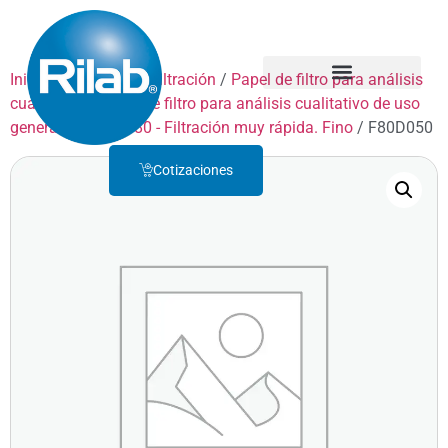
Inicio
/
Productos
/
Filtración
/
Papel de filtro para análisis
cualitativo
/
Papel de filtro para análisis cualitativo de uso
Quienes Somos
Servicio Técnico
general
/
GRADO 80 - Filtración muy rápida. Fino
/ F80D050
Cotizaciones