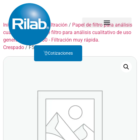
Inicio
/
Productos
/
Filtración
/
Papel de filtro para análisis
cualitativo
/
Papel de filtro para análisis cualitativo de uso
Quienes Somos
Servicio Técnico
general
/
GRADO 50 - Filtración muy rápida.
Crespado
/ F50P300
Cotizaciones