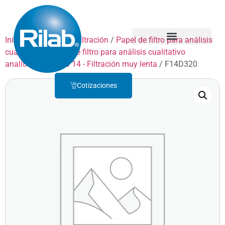
Inicio
/
Productos
/
Filtración
/
Papel de filtro para análisis
cualitativo
/
Papel de filtro para análisis cualitativo
Quienes Somos
Servicio Técnico
analítico
/
GRADO 14 - Filtración muy lenta
/ F14D320
Cotizaciones