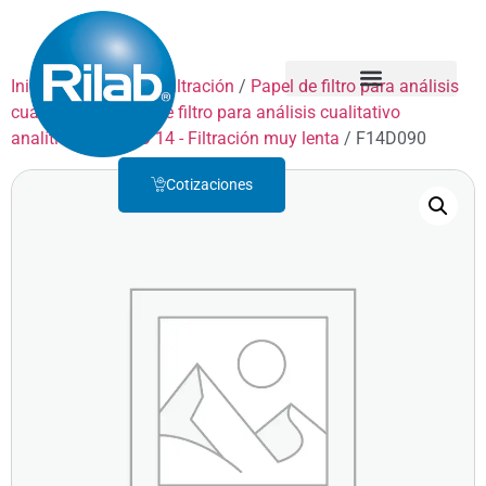
Inicio
/
Productos
/
Filtración
/
Papel de filtro para análisis
cualitativo
/
Papel de filtro para análisis cualitativo
Quienes Somos
Servicio Técnico
analítico
/
GRADO 14 - Filtración muy lenta
/ F14D090
Cotizaciones