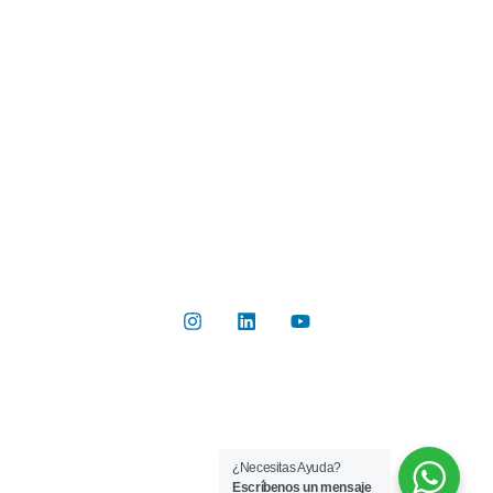
Industrias
Botón de Pago
Contacto
Contáctanos
Del Valle 570, of 102, Huechuraba, Región Metropolitana
+56 2 2267 8019
info@rilab.cl
Copyright © 2026 Rilab® | Todos los derechos reservados
¿Necesitas Ayuda?
Implementado por
Bluetarget
Escríbenos un mensaje