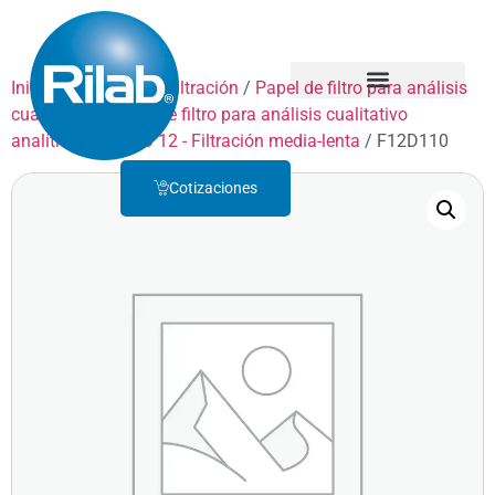
Inicio
/
Productos
/
Filtración
/
Papel de filtro para análisis
cualitativo
/
Papel de filtro para análisis cualitativo
Quienes Somos
Servicio Técnico
analítico
/
GRADO 12 - Filtración media-lenta
/ F12D110
Cotizaciones