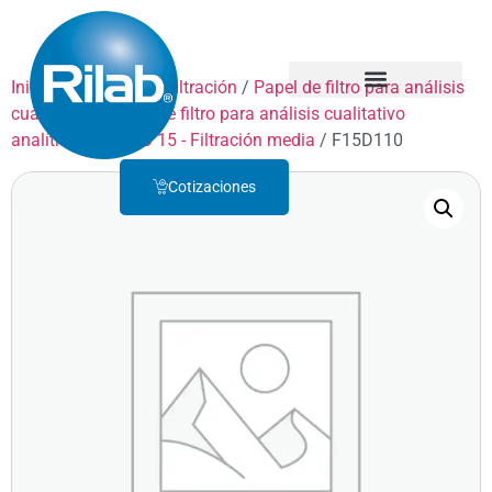
Inicio
/
Productos
/
Filtración
/
Papel de filtro para análisis
cualitativo
/
Papel de filtro para análisis cualitativo
Quienes Somos
Servicio Técnico
analítico
/
GRADO 15 - Filtración media
/ F15D110
Cotizaciones