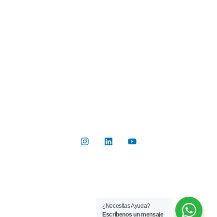
Industrias
Botón de Pago
Contacto
Contáctanos
Del Valle 570, of 102, Huechuraba, Región Metropolitana
+56 2 2267 8019
info@rilab.cl
Copyright © 2026 Rilab® | Todos los derechos reservados
¿Necesitas Ayuda?
Implementado por
Bluetarget
Escríbenos un mensaje