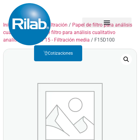
Inicio
/
Productos
/
Filtración
/
Papel de filtro para análisis
cualitativo
/
Papel de filtro para análisis cualitativo
Quienes Somos
Servicio Técnico
analítico
/
GRADO 15 - Filtración media
/ F15D100
Cotizaciones