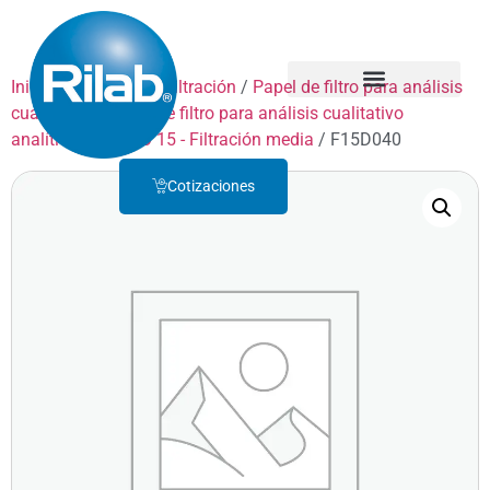
Inicio
/
Productos
/
Filtración
/
Papel de filtro para análisis
cualitativo
/
Papel de filtro para análisis cualitativo
Quienes Somos
Servicio Técnico
analítico
/
GRADO 15 - Filtración media
/ F15D040
Cotizaciones