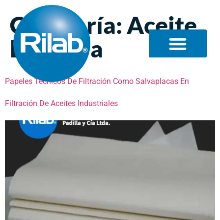
Categoría:
Aceite
De Oliva
Papeles Técnicos De Filtración Como Salvaplacas En
Filtración De Aceites Industriales